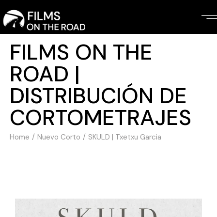
Skip
to
the
content
FILMS ON THE
ROAD |
DISTRIBUCIÓN DE
CORTOMETRAJES
Home
Nuevo Corto
SKULD | Txetxu Garcia