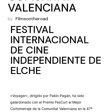
VALENCIANA
by
Filmsontheroad
FESTIVAL
INTERNACIONAL
DE CINE
INDEPENDIENTE DE
ELCHE
«Voyager», dirigido por Pablo Pagán, ha sido
galardonado con el Premio FesCurt al Mejor
Cortometraje de la Comunitat Valenciana en la 47ª