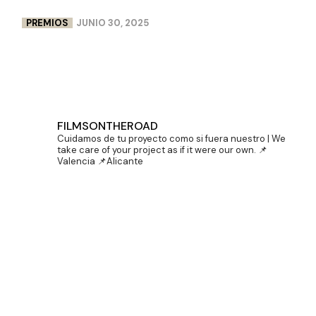
PREMIOS
JUNIO 30, 2025
DOBLE PREMIO PARA LENCERÍA MILAGROS EN
CINEMA JOVE
FILMSONTHEROAD
Cuidamos de tu proyecto como si fuera nuestro | We
take care of your project as if it were our own.
📌
Valencia 📌Alicante