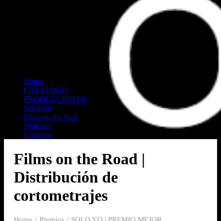
Home
CATÁLOGO
PRODUCCIONES
Home
Servicios
CATÁLOGO
Films on the road
PRODUCCIONES
Noticias
Servicios
Contacto
Films on the road
Noticias
Search
Contacto
Films on the Road |
Distribución de
cortometrajes
Home
Premios
SOLO YO | PREMIO MEJOR