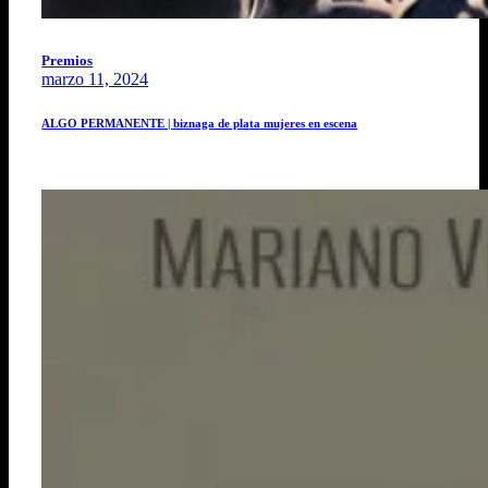
Premios
marzo 11, 2024
ALGO PERMANENTE | biznaga de plata mujeres en escena