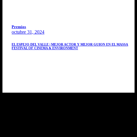
Premios
octubre 31, 2024
EL ESPEJO DEL VALLE | MEJOR ACTOR Y MEJOR GUION EN EL MASSA
FESTIVAL OF CINEMA & ENVIRONMENT